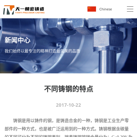
Chinese
新
闻
中
心
我
们
始
终
以
最
专
注
的
精
神
打
造
最
完
美
的
品
质
不同铸钢的特点
2017-10-22
铸钢是用以铸件的钢，是铸造合金的一种，铸钢是工业生产零
部件的一种方式，也是被广泛运用到的一种方式。铸钢根据含碳量