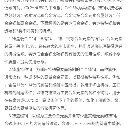
的不同可分为不同的铸钢类别，碳素铸钢按碳含量分为：C≤0.20%为
低碳铸钢；C0.2～0.5%为中碳钢；C≥0.5%为高碳钢。铸钢可按化学
成分分为：碳素铸钢和合金铸钢。合金钢按合金元素含量分为：低
合金钢和高合金钢。下面解析的是铸造低合金钢、铸造特种钢和铸
造碳钢3类不同铸钢的特点。
1.铸造低合金钢：含有锰 、铬、铜等合金元素的铸钢。合金元素
总量一般小于5％，具有较大的冲击韧性，并能通过热处理获得更好
的机械性能。铸造低合金钢比碳钢具有较优的使用性能，能减小零
件质量，提高使用寿命。
2.铸造特种钢：为适应特殊需要而炼制的合金铸钢，品种繁多，
通常含有一种或多种的高量合金元素，以获得某种特殊性能。例如
，含锰11％～14％的高锰钢能耐冲击磨损，多用于矿山机械、工程
机械的耐磨零件；以铬或铬镍为主要合金元素的各种不锈钢，用于
在有腐蚀或650℃以上高温条件下工作的零件，如化工用阀体、泵、
容器或大容量电站的汽轮机壳体等。
3.铸造碳钢：以碳为主要合金元素并含有少量其他元素的铸钢。
含碳小于0.2％的为铸造低碳钢，含碳0.2％～0.5％的为铸造中碳钢，