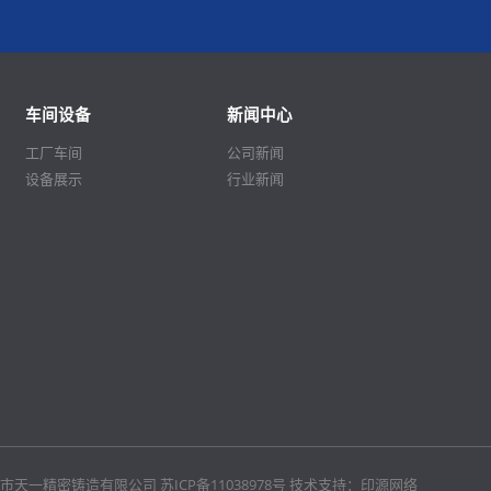
机加工
探索更多
车间设备
新闻中心
工厂车间
公司新闻
设备展示
行业新闻
23 宜兴市天一精密铸造有限公司
苏ICP备11038978号
技术支持：
印源网络