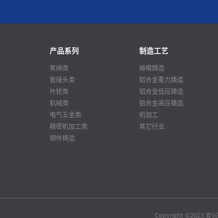
铝合金高圧鋳造
探索更多
产品系列
制造工艺
泵阀类
熔模铸造
管接头类
铝合金重力铸造
叶轮类
铝合金低压铸造
机械类
铝合金高压铸造
电气五金类
机加工
精密机加工类
其它行业
铜件铸造
Copyright ©20