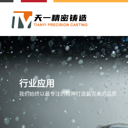
行
业
应
用
我
们
始
终
以
最
专
注
的
精
神
打
造
最
完
美
的
品
质