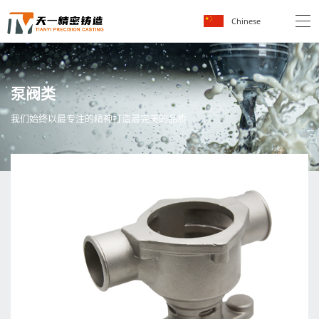
Chinese
泵
阀
类
我
们
始
终
以
最
专
注
的
精
神
打
造
最
完
美
的
品
质