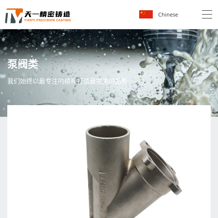
Chinese
泵
阀
类
我
们
始
终
以
最
专
注
的
精
神
打
造
最
完
美
的
品
质