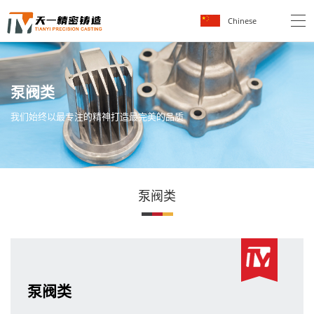
Chinese
泵
阀
类
我
们
始
终
以
最
专
注
的
精
神
打
造
最
完
美
的
品
质
泵阀类
泵阀类